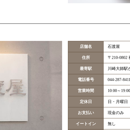
店舗名
石渡屋
住所
〒210-08
最寄駅
川崎大師駅
電話番号
044-287-841
営業時間
10:00～19:0
定休日
日・月曜日
お支払い
現金のみ
イートイン
無し