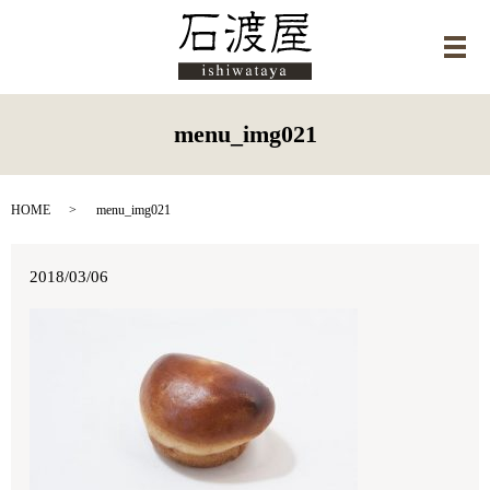
メ
menu_img021
HOME
menu_img021
2018/03/06