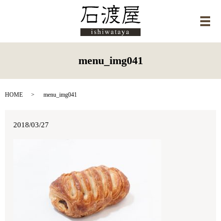
メ
menu_img041
HOME
menu_img041
2018/03/27